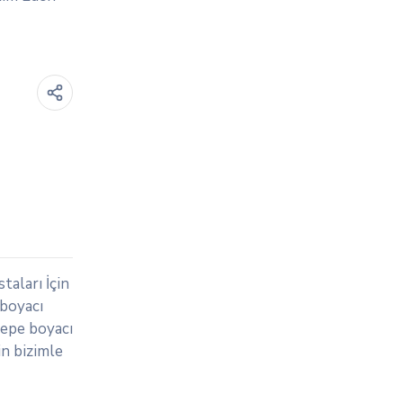
taları İçin
 boyacı
tepe boyacı
in bizimle