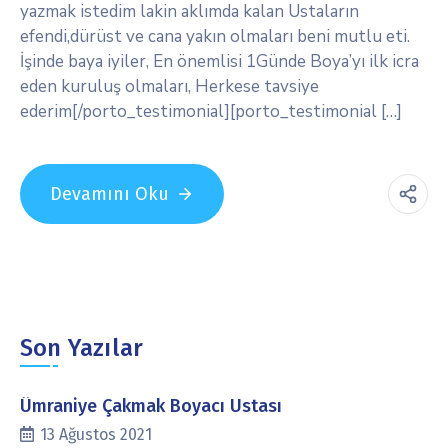
yazmak istedim lakin aklımda kalan Ustaların
efendi,dürüst ve cana yakın olmaları beni mutlu eti.
İşinde baya iyiler, En önemlisi 1Günde Boya’yı ilk icra
eden kuruluş olmaları, Herkese tavsiye
ederim[/porto_testimonial][porto_testimonial […]
Devamını Oku
Son Yazılar
Ümraniye Çakmak Boyacı Ustası
13 Ağustos 2021