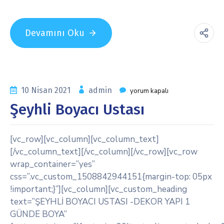
Devamını Oku
10 Nisan 2021
admin
yorum kapalı
Şeyhli Boyacı Ustası
[vc_row][vc_column][vc_column_text]
[/vc_column_text][/vc_column][/vc_row][vc_row
wrap_container=”yes”
css=”.vc_custom_1508842944151{margin-top: 05px
!important;}”][vc_column][vc_custom_heading
text=”ŞEYHLİ BOYACI USTASI -DEKOR YAPI 1
GÜNDE BOYA”