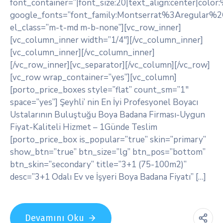
font_container=”|font_size:20|text_align:center|colo
google_fonts=”font_family:Montserrat%3Aregular
el_class=”m-t-md m-b-none”][vc_row_inner]
[vc_column_inner width=”1/4″][/vc_column_inner]
[vc_column_inner][/vc_column_inner]
[/vc_row_inner][vc_separator][/vc_column][/vc_row]
[vc_row wrap_container=”yes”][vc_column]
[porto_price_boxes style=”flat” count_sm=”1″
space=”yes”] Şeyhli’ nin En İyi Profesyonel Boyacı
Ustalarının Buluştuğu Boya Badana Firması-Uygun
Fiyat-Kaliteli Hizmet – 1Günde Teslim
[porto_price_box is_popular=”true” skin=”primary”
show_btn=”true” btn_size=”lg” btn_pos=”bottom”
btn_skin=”secondary” title=”3+1 (75-100m2)”
desc=”3+1 Odalı Ev ve İşyeri Boya Badana Fiyatı” […]
Devamını Oku