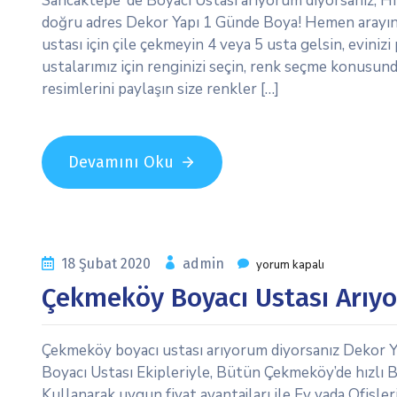
Sancaktepe’ de Boyacı Ustası arıyorum diyorsanız, Hız
doğru adres Dekor Yapı 1 Günde Boya! Hemen arayın 
ustası için çile çekmeyin 4 veya 5 usta gelsin, evini
ustalarımız için renginizi seçin, renk seçme konusunda
resimlerini paylaşın size renkler […]
Devamını Oku
18 Şubat 2020
admin
yorum kapalı
Çekmeköy Boyacı Ustası Arıy
Çekmeköy boyacı ustası arıyorum diyorsanız Dekor Y
Boyacı Ustası Ekipleriyle, Bütün Çekmeköy’de hızlı Bo
Kullanarak uygun fiyat avantajları ile Ev yada Ofisl