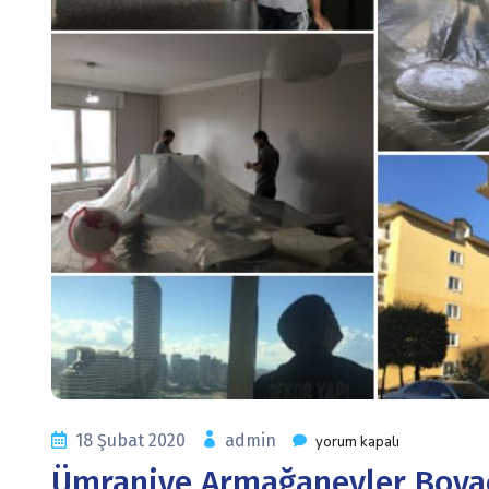
18 Şubat 2020
admin
yorum kapalı
Ümraniye Armağanevler Boyac