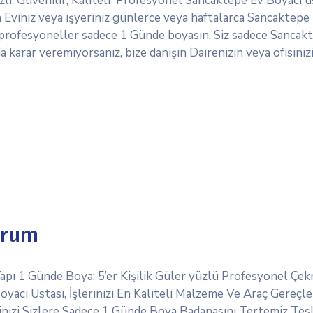
lı, Güvenilir, Kaliteli Profesyonel Sancaktepe Ev Boyacı us
Eviniz veya işyeriniz günlerce veya haftalarca Sancaktepe
zi profesyoneller sadece 1 Günde boyasın. Siz sadece Sancak
 karar veremiyorsanız, bize danışın Dairenizin veya ofisiniz
orum
apı 1 Günde Boya; 5’er Kişilik Güler yüzlü Profesyonel Çe
yacı Ustası, İşlerinizi En Kaliteli Malzeme Ve Araç Gereçle
erinizi Sizlere Sadece 1 Günde Boya Badanasını Tertemiz Tes