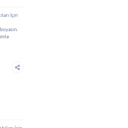
ları İçin
 boyasın.
zimle