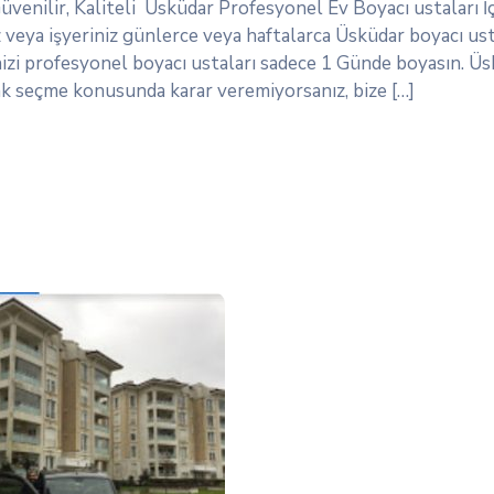
Güvenilir, Kaliteli Üsküdar Profesyonel Ev Boyacı ustaları İ
eya işyeriniz günlerce veya haftalarca Üsküdar boyacı usta
nizi profesyonel boyacı ustaları sadece 1 Günde boyasın. Üs
renk seçme konusunda karar veremiyorsanız, bize […]