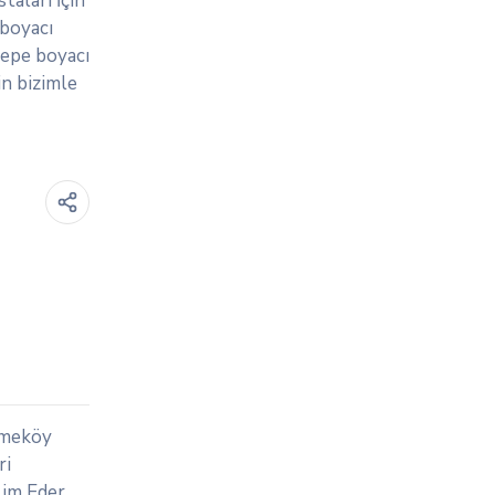
taları İçin
 boyacı
tepe boyacı
in bizimle
kmeköy
ri
lim Eder.