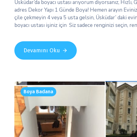
Üsküdar’da boyacı ustası arıyorum diyorsanız, Hızlı, 
adres Dekor Yapı 1 Günde Boya! Hemen arayın Eviniz v
çile çekmeyin 4 veya 5 usta gelsin, Üsküdar’ daki evi
boyacı ustası işiniz için Siz sadece renginizi seçin, 
Devamını Oku
Boya Badana