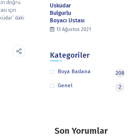
çin doğru
Üsküdar
sı için
Bulgurlu
küdar’ daki
Boyacı Ustası
13 Ağustos 2021
Kategoriler
Boya Badana
208
Genel
2
Son Yorumlar