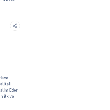
adana
aliteli
slim Eder.
n ilk ve