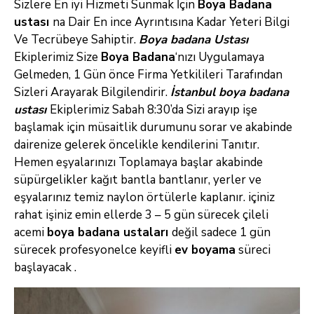
Sizlere En iyi Hizmeti Sunmak İçin
Boya Badana
ustası
na Dair En ince Ayrıntısına Kadar
Yeteri Bilgi
Ve Tecrübeye Sahiptir.
Boya
badana
Ustası
Ekiplerimiz Size
Boya Badana
‘nızı Uygulamaya
Gelmeden, 1 Gün önce Firma Yetkilileri
Tarafından
Sizleri Arayarak Bilgilendirir.
İstanbul boya badana
ustası
Ekiplerimiz Sabah 8:30’da Sizi arayıp işe
başlamak için müsaitlik
durumunu sorar ve akabinde
dairenize gelerek öncelikle kendilerini Tanıtır.
Hemen eşyalarınızı Toplamaya başlar akabinde
süpürgelikler kağıt bantla
bantlanır, yerler ve
eşyalarınız temiz naylon örtülerle kaplanır. içiniz
rahat işiniz emin ellerde 3 – 5 gün sürecek çileli
acemi
boya badana ustaları
değil sadece 1 gün
sürecek profesyonelce keyifli
ev boyama
süreci
başlayacak .