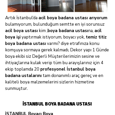
Artık İstanbul’da
acil boya badana ustası arıyorum
bulamıyorum, bulunduğum semtte en iyi sorunsuz
acil boya ustası
kim ,
boya badana
ustası
na,
acil
boya işi
yaptırmak
istiyorum, boyacı yok,
temiz titiz
boya badana ustası
varmı? diye etrafınıza konu
komşuya sormaya gerek kalmadı, Dekor yapı 1 Günde
boya ekibi siz Değerli
Müşterilerimizin sesine ve
ihtiyaçlarına kulak verip tüm bu arayışlarınız için 4
ekip toplamda 20
profesyonel İstanbul boya
badana
ustalarını
tam
donanımlı araç gereç ve en
kaliteli boya malzemelerini sizlerin hizmetine
sunmuştur.
İSTANBUL BOYA BADANA USTASI
İSTANBUL Boyacı Boya