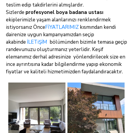
teslim edip takdirlerini almışlardır.
Sizlerde
profesyonel boya badana ustası
ekiplerimizle yaşam alanlarınızı renklendirmek
istiyorsanız Önce
FİYATLARIMIZ
kısmından kendi
dairenize
uygun kampanyamızdan seçip
akabinde
İLETiŞİM
bölümünden bizimle temasa geçip
randevunuzu oluşturmanız yeterlidir. Keşif
elemanımız derhal
adresinize yönlendirilecek size en
ince ayrıntısına kadar bilgilendirme yapıp ekonomik
fiyatlar ve kaliteli hizmetimizden faydalandıracaktır.