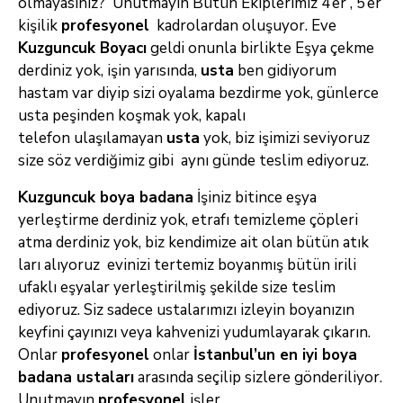
olmayasınız? Unutmayın Bütün Ekiplerimiz 4’er , 5’er
kişilik
profesyonel
kadrolardan oluşuyor. Eve
Kuzguncuk Boyacı
geldi onunla birlikte
Eşya çekme
derdiniz yok, işin yarısında,
usta
ben gidiyorum
hastam var diyip sizi oyalama bezdirme yok, günlerce
usta peşinden koşmak yok, kapalı
telefon
ulaşılamayan
usta
yok, biz işimizi seviyoruz
size söz verdiğimiz gibi aynı günde teslim ediyoruz.
Kuzguncuk boya badana
İşiniz bitince eşya
yerleştirme derdiniz yok, etrafı temizleme çöpleri
atma derdiniz yok, biz kendimize ait olan bütün atık
ları alıyoruz evinizi tertemiz
boyanmış bütün irili
ufaklı eşyalar yerleştirilmiş şekilde size teslim
ediyoruz. Siz sadece ustalarımızı izleyin boyanızın
keyfini çayınızı veya kahvenizi
yudumlayarak çıkarın.
Onlar
profesyonel
onlar
İstanbul’un
en iyi boya
badana ustaları
arasında seçilip sizlere gönderiliyor.
Unutmayın
profesyonel
işler