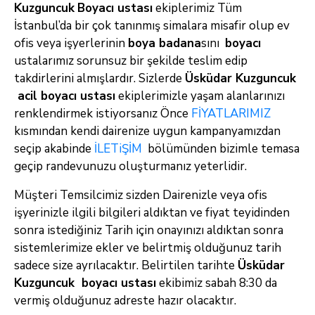
Kuzguncuk
Boyacı ustası
ekiplerimiz Tüm
İstanbul’da bir çok tanınmış simalara misafir olup ev
ofis veya işyerlerinin
boya badana
sını
boyacı
ustalarımız sorunsuz bir şekilde teslim edip
takdirlerini almışlardır. Sizlerde
Üsküdar Kuzguncuk
acil boyacı ustası
ekiplerimizle yaşam alanlarınızı
renklendirmek istiyorsanız Önce
FİYATLARIMIZ
kısmından kendi dairenize uygun kampanyamızdan
seçip akabinde
İLETiŞİM
bölümünden bizimle temasa
geçip randevunuzu oluşturmanız yeterlidir.
Müşteri Temsilcimiz sizden Dairenizle veya ofis
işyerinizle ilgili bilgileri aldıktan ve fiyat teyidinden
sonra istediğiniz Tarih için onayınızı aldıktan sonra
sistemlerimize ekler ve belirtmiş olduğunuz tarih
sadece size ayrılacaktır. Belirtilen tarihte
Üsküdar
Kuzguncuk boyacı ustası
ekibimiz sabah 8:30 da
vermiş olduğunuz adreste hazır olacaktır.