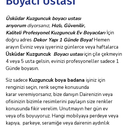
Boyacı Ustası
Üsküdar Kuzguncuk boyacı ustası
arıyorum
diyorsanız
,
Hızlı, Güvenilir,
Kaliteli
Profesyonel
Kuzguncuk
Ev
Boyacıları
İçin
doğru adres
Dekor Yapı 1 Günde Boya!
Hemen
arayın
Eviniz veya işyeriniz günlerce veya haftalarca
Üsküdar Kuzguncuk
Boyacı ustası
için
çile çekmeyin
4 veya 5 usta gelsin, evinizi profesyoneller sadece 1
Günde boyasın.
Siz sadece
Kuzguncuk boya badana
işiniz için
renginizi seçin, renk seçme konusunda
karar
veremiyorsanız, bize danışın Dairenizin veya
ofisinizin bizimle resimlerini paylaşın size renkler
konusunda fikir verelim. Unutmayın her gün ev
veya
ofis boyuyoruz. Hangi mobilyaya perdeye veya
kapıya, parkeye, seramiğe veya dairenin aydınlık