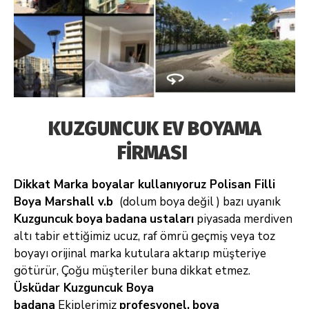
KUZGUNCUK EV BOYAMA
FİRMASI
Dikkat Marka boyalar kullanıyoruz Polisan Filli
Boya Marshall v.b
(dolum boya değil ) bazı uyanık
Kuzguncuk
boya
badana
ustaları
piyasada merdiven
altı tabir ettiğimiz ucuz, raf ömrü geçmiş veya toz
boyayı orijinal
marka kutulara aktarıp müşteriye
götürür, Çoğu müşteriler buna dikkat etmez.
Üsküdar Kuzguncuk
Boya
badana
Ekiplerimiz
profesyonel,
boya