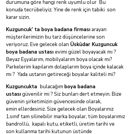
durumuna göre hangi renk uyumlu olur Bu
konuda
tecrübeliyiz. Yine de renk için tabiki son
karar sizin.
Kuzguncuk’ ta boya badana firması
arayan
müşterilerimizin bu tarz düşüncelerine son
veriyoruz. Eve gelecek olan
Üsküdar Kuzguncuk
boya badana ustası
evimi güzel boyayacak mı ?
Beyaz
Eşyalarım, mobilyalarım boya olacak mı?
Parkelerim kapılarım dolaplarım boya içinde kalacak
mı ? Yada ustanın getireceği boyalar kaliteli mi?
Kuzguncukta
bulacağım
boya badana
ustası
güvenilir mi ? Siz bunları dert etmeyin. Bize
güvenin şirketimizin güvencesinde olarak,
emin
ellerdesiniz. Size gelecek olan Boyalarınız
1.sınıf tam silinebilir marka boyalar, tüm boyalarımız
bandrollü, kapalı kutu, etiketli, üretim tarihi ve
son
kullanma tarihi kutunun üstünde