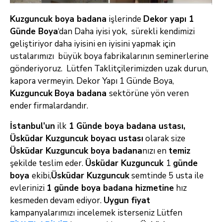
Kuzguncuk boya badana
işlerinde
Dekor yapı 1
Günde Boya
‘dan Daha iyisi yok, sürekli kendimizi
geliştiriyor daha iyisini en iyisini yapmak için
ustalarımızı büyük boya
fabrikalarının seminerlerine
gönderiyoruz. Lütfen Taklitçilerimizden uzak durun,
kapora vermeyin. Dekor Yapı 1 Günde Boya,
Kuzguncuk
B
oya badana
sektörüne yön veren
ender firmalardandır.
İstanbul’un
ilk
1 Günde boya badana ustası,
Üsküdar Kuzguncuk boyacı ustası
olarak size
Üsküdar Kuzguncuk boya badana
nızı en
temiz
şekilde teslim eder.
Üsküdar Kuzguncuk
1
günde
boya
ekibi,
Üsküdar Kuzguncuk
semtinde 5 usta ile
evlerinizi
1 günde boya badana
hizmetine
hız
kesmeden devam ediyor.
Uygun fiyat
kampanyalarımızı incelemek isterseniz Lütfen