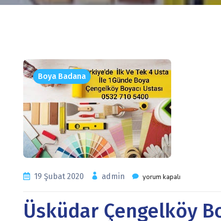
Boya Badana
19 Şubat 2020
admin
yorum kapalı
Üsküdar Çengelköy Bo