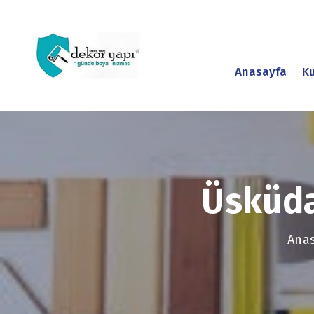
Anasayfa
K
Üsküda
Ana