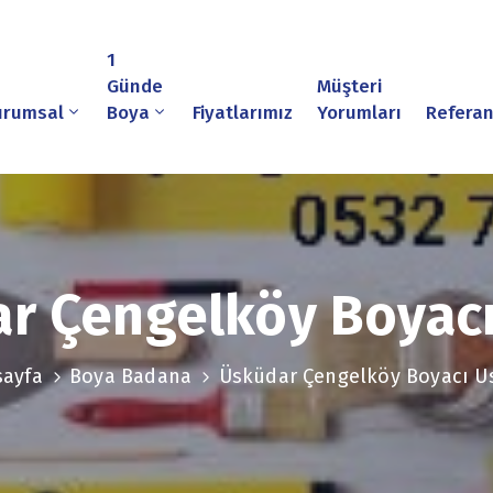
1
Günde
Müşteri
urumsal
Boya
Fiyatlarımız
Yorumları
Referan
r Çengelköy Boyacı
sayfa
Boya Badana
Üsküdar Çengelköy Boyacı U