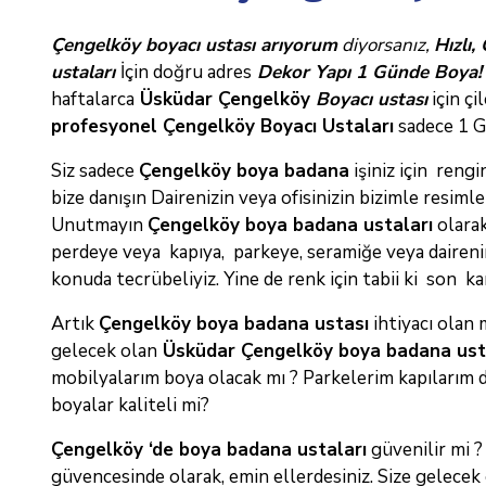
Çengelköy boyacı ustası arıyorum
diyorsanız
,
Hızlı, 
ustaları
İçin doğru adres
Dekor Yapı 1 Günde Boya
haftalarca
Üsküdar Çengelköy
Boyacı ustası
için
çi
profesyonel Çengelköy Boyacı Ustaları
sadece 1 G
Siz sadece
Çengelköy boya badana
işiniz için reng
bize danışın Dairenizin veya ofisinizin bizimle resiml
Unutmayın
Çengelköy boya badana ustaları
olara
perdeye veya kapıya, parkeye, seramiğe veya dairen
konuda
tecrübeliyiz. Yine de renk için tabii ki son kar
Artık
Çengelköy boya badana ustası
ihtiyacı olan 
gelecek olan
Üsküdar Çengelköy boya badana us
mobilyalarım boya olacak mı ? Parkelerim kapılarım d
boyalar kaliteli mi?
Çengelköy ‘de
boya badana ustaları
güvenilir mi ?
güvencesinde olarak, emin
ellerdesiniz. Size gelecek