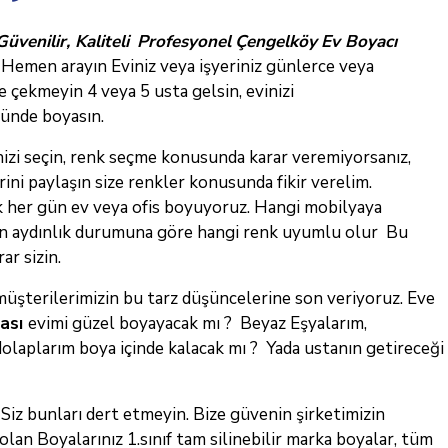
Güvenilir, Kaliteli
Profesyonel
Çengelköy
Ev
Boyacı
!
Hemen arayın
Eviniz veya işyeriniz günlerce veya
le çekmeyin 4 veya 5 usta gelsin, evinizi
ünde boyasın.
inizi seçin, renk seçme konusunda karar
veremiyorsanız,
erini paylaşın size renkler konusunda fikir verelim.
k her gün ev veya
ofis boyuyoruz. Hangi mobilyaya
in aydınlık durumuna göre hangi renk uyumlu olur Bu
ar sizin.
müşterilerimizin bu tarz düşüncelerine son veriyoruz. Eve
tası
evimi güzel boyayacak mı ? Beyaz
Eşyalarım,
olaplarım boya içinde kalacak mı ? Yada ustanın getireceği
 Siz bunları dert etmeyin. Bize güvenin şirketimizin
 olan Boyalarınız 1.sınıf tam silinebilir marka boyalar, tüm