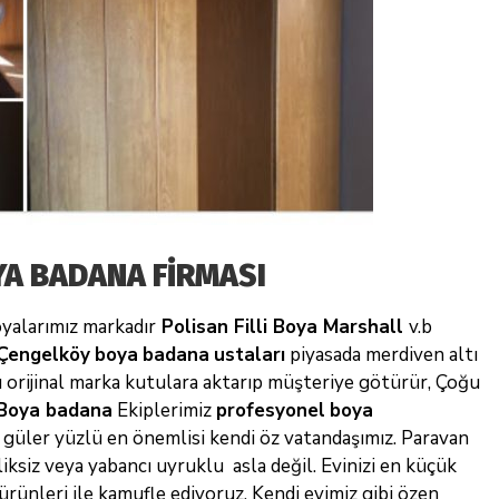
A BADANA FİRMASI
yalarımız markadır
Polisan Filli Boya Marshall
v.b
Çengelköy
boya
badana
ustaları
piyasada merdiven altı
 orijinal
marka kutulara aktarıp müşteriye götürür, Çoğu
Boya badana
Ekiplerimiz
profesyonel
boya
ı güler yüzlü en önemlisi kendi öz vatandaşımız. Paravan
liksiz veya yabancı uyruklu asla değil. Evinizi en küçük
 ürünleri ile kamufle ediyoruz. Kendi
evimiz gibi özen