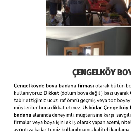
ÇENGELKÖY BOY
Çengelköyde boya badana firması
olarak bütün bo
kullanıyoruz
Dikkat
(dolum boya değil ) bazı uyanık
tabir ettiğimiz ucuz, raf ömrü geçmiş veya toz boyayı
müşteriler buna dikkat etmez.
Üsküdar Çengelköy
badana
alanında
deneyimli, müşterisine karşı saygıl
firmalar veya boya işini ek iş olarak yapan acemi,
nite
ayrıntıya kadar temiz kullanılmamış kaliteli kaplama