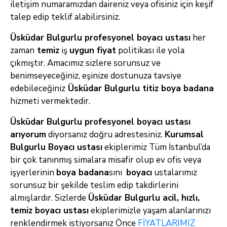
iletişim numaramızdan daireniz veya ofisiniz için keşif
talep edip teklif alabilirsiniz.
Üsküdar Bulgurlu profesyonel boyacı ustası
her
zaman
temiz
iş
uygun fiyat
politikası ile yola
çıkmıştır. Amacımız sizlere sorunsuz ve
benimseyeceğiniz, eşinize dostunuza tavsiye
edebileceğiniz
Üsküdar Bulgurlu titiz
boya badana
hizmeti vermektedir.
Üsküdar Bulgurlu profesyonel boyacı ustası
arıyorum
diyorsanız doğru adrestesiniz.
Kurumsal
Bulgurlu
Boyacı ustası
ekiplerimiz Tüm İstanbul’da
bir çok tanınmış simalara misafir olup ev ofis veya
işyerlerinin
boya badana
sını
boyacı
ustalarımız
sorunsuz bir şekilde teslim edip takdirlerini
almışlardır. Sizlerde
Üsküdar Bulgurlu
acil, hızlı,
temiz boyacı ustası
ekiplerimizle yaşam alanlarınızı
renklendirmek istiyorsanız Önce
FİYATLARIMIZ