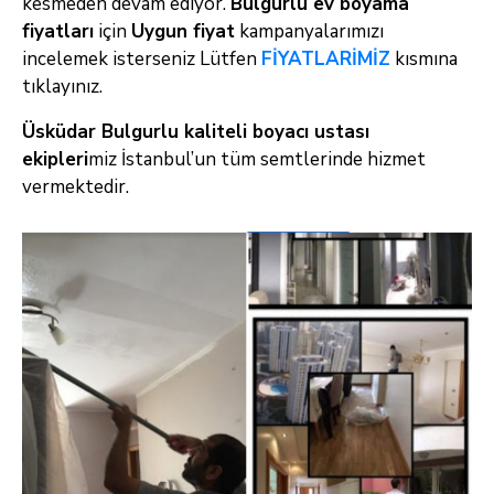
kesmeden devam ediyor.
Bulgurlu ev boyama
fiyatları
için
Uygun fiyat
kampanyalarımızı
incelemek isterseniz Lütfen
FİYATLARİMİZ
kısmına
tıklayınız.
Üsküdar Bulgurlu kaliteli boyacı ustası
ekipleri
miz İstanbul’un tüm semtlerinde hizmet
vermektedir.