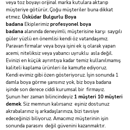
veya toz boyayı orijinal
marka kutulara aktarıp
müşteriye götürür, Çoğu müşteriler buna dikkat
etmez.
Üsküdar Bulgurlu
Boya
badana
Ekiplerimiz
profesyonel
boya
badana
alanında
deneyimli, müşterisine karşı saygılı
güler yüzlü en önemlisi kendi öz vatandaşımız.
Paravan firmalar veya boya işini ek iş olarak yapan
acemi,
niteliksiz veya yabancı uyruklu asla değil.
Evinizi en küçük ayrıntıya kadar temiz kullanılmamış
kaliteli kaplama ürünleri ile kamufle ediyoruz.
Kendi
evimiz gibi özen gösteriyoruz. İşin sonunda 1
damla boya görme şansınız yok, biz boya badana
işinde son derece ciddi kurumsal bir firmayız.
Şunun
her zaman bilincindeyiz
1 müşteri 10 müşteri
demek
. Siz memnun kalırsanız eşiniz dostunuz
akrabalarınız iş arkadaşlarınıza, bizi tavsiye
edeceğinizi
biliyoruz. Amacımız müşterinin işin
sonunda parasını değil güvenini kazanmaktır.