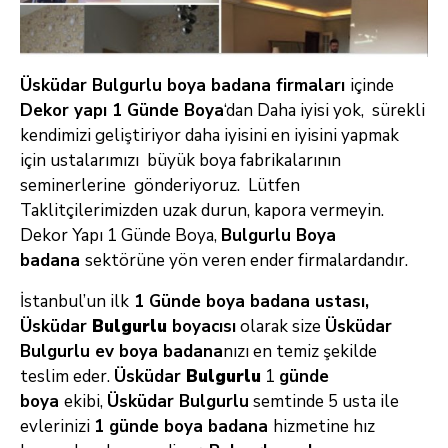
Üsküdar Bulgurlu boya badana firmaları
içinde
Dekor yapı 1 Günde Boya
‘dan Daha iyisi yok, sürekli
kendimizi geliştiriyor daha iyisini en iyisini yapmak
için ustalarımızı büyük boya
fabrikalarının
seminerlerine gönderiyoruz. Lütfen
Taklitçilerimizden uzak durun, kapora vermeyin.
Dekor Yapı 1 Günde Boya,
Bulgurlu
B
oya
badana
sektörüne yön veren ender firmalardandır.
İstanbul’un ilk
1 Günde boya badana ustası,
Üsküdar
Bulgurlu
boyacısı
olarak size
Üsküdar
Bulgurlu ev boya badana
nızı en
temiz şekilde
teslim eder.
Üsküdar
Bulgurlu
1
günde
boya
ekibi,
Üsküdar Bulgurlu
semtinde 5 usta ile
evlerinizi
1 günde boya badana
hizmetine hız