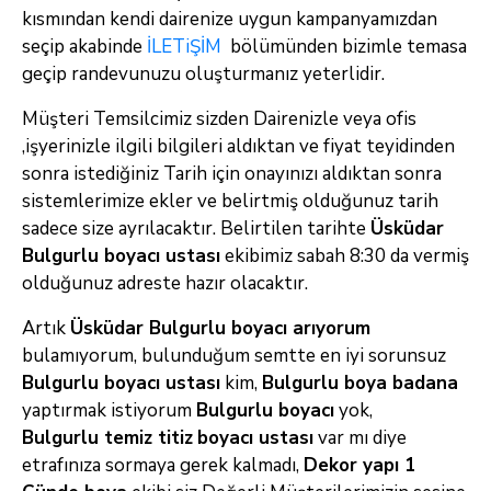
kısmından kendi dairenize uygun kampanyamızdan
seçip akabinde
İLETiŞİM
bölümünden bizimle temasa
geçip randevunuzu oluşturmanız yeterlidir.
Müşteri Temsilcimiz sizden Dairenizle veya ofis
,işyerinizle ilgili bilgileri aldıktan ve fiyat teyidinden
sonra istediğiniz Tarih için onayınızı aldıktan sonra
sistemlerimize ekler ve belirtmiş olduğunuz tarih
sadece size ayrılacaktır. Belirtilen tarihte
Üsküdar
Bulgurlu boyacı ustası
ekibimiz sabah 8:30 da vermiş
olduğunuz adreste hazır olacaktır.
Artık
Üsküdar Bulgurlu
boyacı arıyorum
bulamıyorum, bulunduğum semtte en iyi sorunsuz
Bulgurlu boyacı ustası
kim,
Bulgurlu
boya badana
yaptırmak istiyorum
Bulgurlu
boyacı
yok,
Bulgurlu
temiz titiz
boyacı ustası
var mı diye
etrafınıza sormaya gerek kalmadı,
Dekor yapı 1