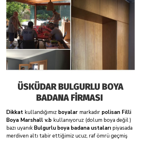
ÜSKÜDAR BULGURLU BOYA
BADANA FİRMASI
Dikkat
kullandığımız
boyalar
markadır
polisan Filli
Boya Marshall v.b
kullanıyoruz
(dolum boya değil )
bazı uyanık
Bulgurlu
boya
badana
ustaları
piyasada
merdiven altı tabir ettiğimiz ucuz, raf ömrü geçmiş