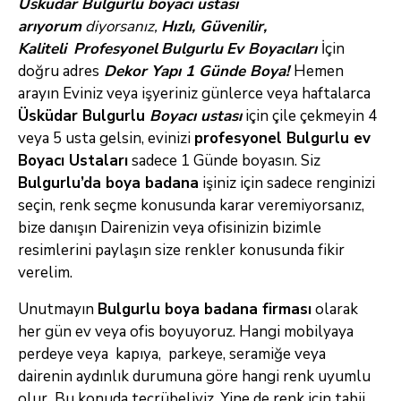
Üsküdar Bulgurlu boyacı ustası
arıyorum
diyorsanız
,
Hızlı, Güvenilir,
Kaliteli
Profesyonel
Bulgurlu
Ev
Boyacıları
İçin
doğru adres
Dekor Yapı 1 Günde Boya!
Hemen
arayın
Eviniz veya işyeriniz günlerce veya haftalarca
Üsküdar Bulgurlu
Boyacı ustası
için
çile çekmeyin 4
veya 5 usta gelsin, evinizi
profesyonel Bulgurlu ev
Boyacı Ustaları
sadece 1 Günde boyasın. Siz
Bulgurlu’da boya badana
işiniz için sadece renginizi
seçin, renk seçme konusunda karar
veremiyorsanız,
bize danışın Dairenizin veya ofisinizin bizimle
resimlerini paylaşın size renkler konusunda fikir
verelim.
Unutmayın
Bulgurlu boya badana firması
olarak
her gün ev veya
ofis boyuyoruz. Hangi mobilyaya
perdeye veya kapıya, parkeye, seramiğe veya
dairenin aydınlık durumuna göre hangi renk uyumlu
olur Bu konuda
tecrübeliyiz. Yine de renk için tabii