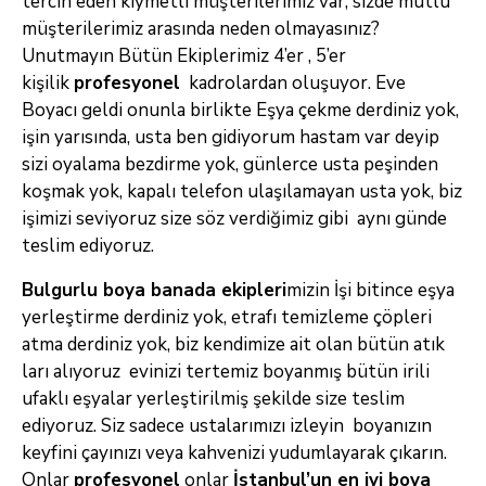
tercih eden kıymetli müşterilerimiz var, sizde mutlu
müşterilerimiz
arasında neden olmayasınız?
Unutmayın Bütün Ekiplerimiz 4’er , 5’er
kişilik
profesyonel
kadrolardan oluşuyor. Eve
Boyacı geldi onunla birlikte
Eşya çekme derdiniz yok,
işin yarısında, usta ben gidiyorum hastam var deyip
sizi oyalama bezdirme yok, günlerce usta peşinden
koşmak yok, kapalı telefon
ulaşılamayan usta yok, biz
işimizi seviyoruz size söz verdiğimiz gibi aynı günde
teslim ediyoruz.
Bulgurlu boya banada ekipleri
mizin İşi bitince eşya
yerleştirme derdiniz yok, etrafı temizleme çöpleri
atma derdiniz yok, biz kendimize ait olan bütün atık
ları alıyoruz evinizi tertemiz
boyanmış bütün irili
ufaklı eşyalar yerleştirilmiş şekilde size teslim
ediyoruz. Siz sadece ustalarımızı izleyin boyanızın
keyfini çayınızı veya kahvenizi
yudumlayarak çıkarın.
Onlar
profesyonel
onlar
İstanbul’un
en iyi boya