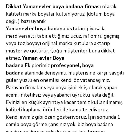
Dikkat Yamanevler boya badana firması
olarak
kaliteli marka boyalar kullanıyoruz. (dolum boya
değil ) bazı uyanık
Yamanevler
boya
badana
ustaları
piyasada
merdiven altı tabir ettiğimiz ucuz, raf ömrü geçmiş
veya toz boyayı orijinal
marka kutulara aktarıp
müşteriye götürür, Çoğu müşteriler buna dikkat
etmez.
Yaman evler
Boya
badana
Ekiplerimiz
profesyonel,
boya
badana
alanında
deneyimli, müşterisine karşı saygılı
güler yüzlü en önemlisi kendi öz vatandaşımız.
Paravan firmalar veya boya işini ek iş olarak yapan
acemi,
niteliksiz veya yabancı uyruklu asla değil.
Evinizi en küçük ayrıntıya kadar temiz kullanılmamış
kaliteli kaplama ürünleri ile kamufle ediyoruz.
Kendi
evimiz gibi özen gösteriyoruz. İşin sonunda 1
damla boya görme şansınız yok, biz boya badana
işinde son derece ciddi kurumsal bir firmayız.