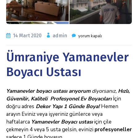
14 Mart 2020
admin
yorum kapalı
Ümraniye Yamanevler
Boyacı Ustası
Yamanevler boyacı ustası arıyorum
diyorsanız
,
Hızlı,
Güvenilir, Kaliteli
Profesyonel
Ev
Boyacıları
İçin
doğru adres
Dekor Yapı 1 Günde Boya!
Hemen
arayın
Eviniz veya işyeriniz günlerce veya
haftalarca
Yamanevler Boyacı ustası
için
çile
çekmeyin 4 veya 5 usta gelsin, evinizi
profesyoneller
sadece 1 Günde boyasın.