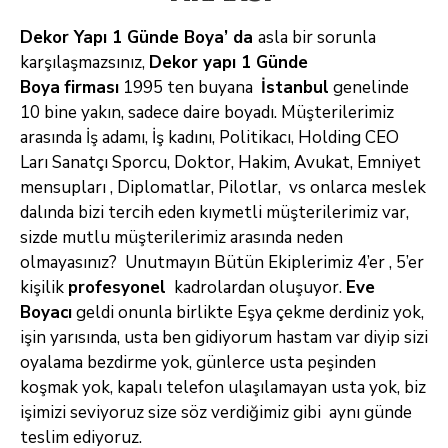
Dekor Yapı 1 Günde Boya’ da
asla bir sorunla
karşılaşmazsınız,
Dekor yapı 1 Günde
Boya
firması
1995 ten buyana
İstanbul
genelinde
10
bine yakın, sadece daire boyadı. Müşterilerimiz
arasında İş adamı, İş kadını, Politikacı, Holding CEO
Ları Sanatçı Sporcu, Doktor, Hakim, Avukat,
Emniyet
mensupları , Diplomatlar, Pilotlar, vs onlarca meslek
dalında bizi tercih eden kıymetli müşterilerimiz var,
sizde mutlu müşterilerimiz
arasında neden
olmayasınız? Unutmayın Bütün Ekiplerimiz 4’er , 5’er
kişilik
profesyonel
kadrolardan oluşuyor.
Eve
Boyacı
geldi onunla birlikte
Eşya çekme derdiniz yok,
işin yarısında, usta ben gidiyorum hastam var diyip sizi
oyalama bezdirme yok, günlerce usta peşinden
koşmak yok, kapalı telefon
ulaşılamayan usta yok, biz
işimizi seviyoruz size söz verdiğimiz gibi aynı günde
teslim ediyoruz.