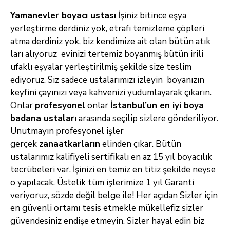
Yamanevler boyacı ustası
İşiniz bitince eşya
yerleştirme derdiniz yok, etrafı temizleme çöpleri
atma derdiniz yok, biz kendimize ait olan bütün atık
ları alıyoruz evinizi tertemiz
boyanmış bütün irili
ufaklı eşyalar yerleştirilmiş şekilde size teslim
ediyoruz. Siz sadece ustalarımızı izleyin boyanızın
keyfini çayınızı veya kahvenizi
yudumlayarak çıkarın.
Onlar
profesyonel
onlar
İstanbul’un
en iyi boya
badana ustaları
arasında seçilip sizlere gönderiliyor.
Unutmayın
profesyonel işler
gerçek
zanaatkarların
elinden çıkar. Bütün
ustalarımız kalifiyeli sertifikalı en az 15 yıl boyacılık
tecrübeleri var. İşinizi en temiz en
titiz şekilde neyse
o yapılacak. Üstelik tüm işlerimize 1 yıl Garanti
veriyoruz, sözde değil belge ile! Her açıdan Sizler için
en güvenli ortamı tesis
etmekle mükellefiz sizler
güvendesiniz endişe etmeyin. Sizler hayal edin biz