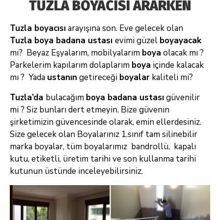
TUZLA BOYACISI ARARKEN
Tuzla boyacısı
arayışına son. Eve gelecek olan
Tuzla
boya badana ustası
evimi güzel
boyayacak
mı? Beyaz Eşyalarım, mobilyalarım
boya
olacak mı ?
Parkelerim kapılarım dolaplarım
boya
içinde kalacak
mı ? Yada
ustanın
getireceği
boyalar
kaliteli mi?
Tuzla’da
bulacağım
boya badana ustası
güvenilir
mi ? Siz bunları dert etmeyin. Bize güvenin
şirketimizin güvencesinde olarak, emin ellerdesiniz.
Size gelecek olan Boyalarınız 1.sınıf tam silinebilir
marka boyalar, tüm boyalarımız bandrollü, kapalı
kutu, etiketli, üretim tarihi ve son kullanma tarihi
kutunun üstünde inceleyebilirsiniz.