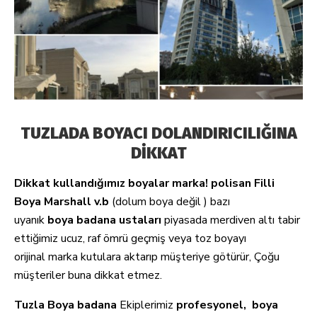
TUZLADA BOYACI DOLANDIRICILIĞINA
DİKKAT
Dikkat kullandığımız boyalar marka! polisan Filli
Boya Marshall v.b
(dolum boya değil ) bazı
uyanık
boya
badana
ustaları
piyasada merdiven altı tabir
ettiğimiz ucuz, raf ömrü geçmiş veya toz boyayı
orijinal marka kutulara aktarıp müşteriye götürür, Çoğu
müşteriler buna dikkat etmez.
Tuzla
Boya badana
Ekiplerimiz
profesyonel,
boya