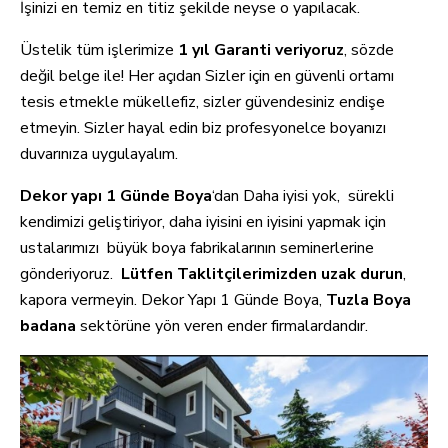
İşinizi en temiz en titiz şekilde neyse o yapılacak.
Üstelik tüm işlerimize
1 yıl Garanti veriyoruz
, sözde
değil belge ile! Her açıdan Sizler için en güvenli ortamı
tesis etmekle mükellefiz, sizler güvendesiniz endişe
etmeyin. Sizler hayal edin biz profesyonelce boyanızı
duvarınıza uygulayalım.
Dekor yapı 1 Günde Boya
‘dan Daha iyisi yok, sürekli
kendimizi geliştiriyor, daha iyisini en iyisini yapmak için
ustalarımızı büyük boya fabrikalarının seminerlerine
gönderiyoruz.
Lütfen Taklitçilerimizden uzak durun
,
kapora vermeyin. Dekor Yapı 1 Günde Boya,
Tuzla
B
oya
badana
sektörüne yön veren ender firmalardandır.