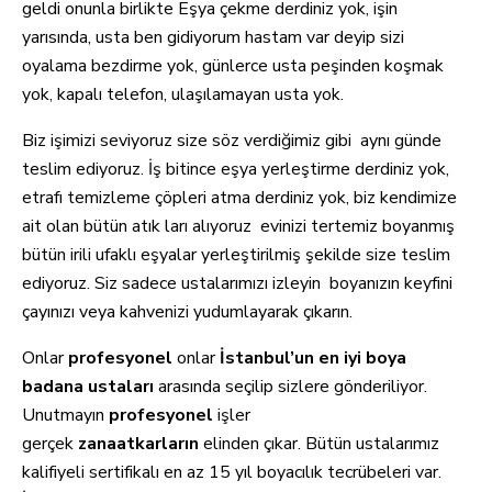
geldi onunla birlikte Eşya çekme derdiniz yok, işin
yarısında, usta ben gidiyorum hastam var deyip sizi
oyalama bezdirme yok, günlerce usta peşinden koşmak
yok, kapalı telefon, ulaşılamayan usta yok.
Biz işimizi seviyoruz size söz verdiğimiz gibi aynı günde
teslim ediyoruz. İş bitince eşya yerleştirme derdiniz yok,
etrafı temizleme çöpleri atma derdiniz yok, biz kendimize
ait olan bütün atık ları alıyoruz evinizi tertemiz boyanmış
bütün irili ufaklı eşyalar yerleştirilmiş şekilde size teslim
ediyoruz. Siz sadece ustalarımızı izleyin boyanızın keyfini
çayınızı veya kahvenizi yudumlayarak çıkarın.
Onlar
profesyonel
onlar
İstanbul’un
en iyi boya
badana ustaları
arasında seçilip sizlere gönderiliyor.
Unutmayın
profesyonel
işler
gerçek
zanaatkarların
elinden çıkar. Bütün ustalarımız
kalifiyeli sertifikalı en az 15 yıl boyacılık tecrübeleri var.