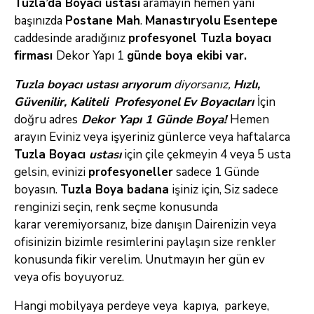
Tuzla’da Boyacı ustası
aramayın hemen yani
başınızda
Postane Mah
.
Manastıryolu
Esentepe
caddesinde aradığınız
profesyonel Tuzla boyacı
firması
Dekor Yapı 1
günde boya ekibi var.
Tuzla
boyacı ustası arıyorum
diyorsanız
,
Hızlı,
Güvenilir, Kaliteli
Profesyonel
Ev
Boyacıları
İçin
doğru adres
Dekor Yapı 1 Günde Boya!
Hemen
arayın
Eviniz veya işyeriniz günlerce veya haftalarca
Tuzla
Boyacı
ustası
için çile çekmeyin 4 veya 5 usta
gelsin, evinizi
profesyoneller
sadece 1 Günde
boyasın.
Tuzla Boya badana
işiniz için, Siz sadece
renginizi seçin, renk seçme konusunda
karar veremiyorsanız, bize danışın Dairenizin veya
ofisinizin bizimle resimlerini paylaşın size renkler
konusunda fikir verelim. Unutmayın her gün ev
veya ofis boyuyoruz.
Hangi mobilyaya perdeye veya kapıya, parkeye,