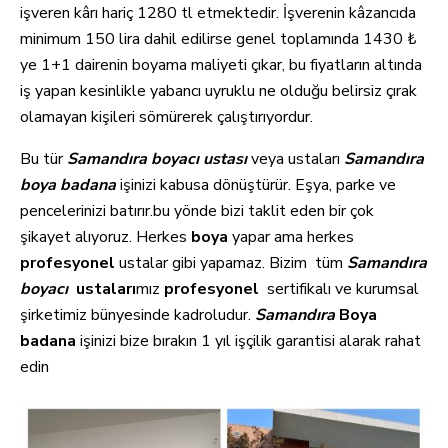
işveren kârı hariç 1280 tl etmektedir. İşverenin kâzancıda
minimum 150 lira dahil edilirse genel toplamında 1430 ₺
ye 1+1 dairenin boyama maliyeti çıkar, bu fiyatların altında
iş yapan kesinlikle yabancı uyruklu ne olduğu belirsiz çırak
olamayan kişileri sömürerek çalıştırıyordur.
Bu tür
Samandıra
boyacı ustası
veya ustaları
Samandıra
boya badana
işinizi kabusa dönüştürür. Eşya, parke ve
pencelerinizi batırır.bu yönde bizi taklit eden bir çok
şikayet alıyoruz. Herkes
boya
yapar ama herkes
profesyonel
ustalar gibi yapamaz. Bizim tüm
Samandıra
boyacı
ustaları
mız
profesyonel
sertifikalı ve kurumsal
şirketimiz bünyesinde kadroludur.
Samandıra
Boya
badana
işinizi bize bırakın 1 yıl işçilik garantisi alarak rahat
edin