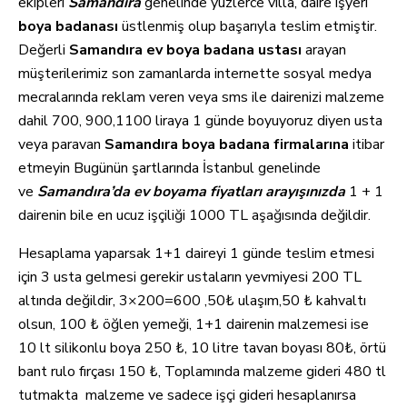
ekipleri
Samandıra
genelinde yüzlerce villa, daire işyeri
boya badanası
üstlenmiş olup başarıyla teslim etmiştir.
Değerli
Samandıra ev boya badana ustası
arayan
müşterilerimiz son zamanlarda internette sosyal medya
mecralarında reklam veren veya sms ile dairenizi malzeme
dahil 700, 900,1100 liraya 1 günde boyuyoruz diyen usta
veya paravan
Samandıra boya badana firmalarına
itibar
etmeyin Bugünün şartlarında İstanbul genelinde
ve
Samandıra’da ev boyama fiyatları arayışınızda
1 + 1
dairenin bile en ucuz işçiliği 1000 TL aşağısında değildir.
Hesaplama yaparsak 1+1 daireyi 1 günde teslim etmesi
için 3 usta gelmesi gerekir ustaların yevmiyesi 200 TL
altında değildir, 3×200=600 ,50₺ ulaşım,50 ₺ kahvaltı
olsun, 100 ₺ öğlen yemeği, 1+1 dairenin malzemesi ise
10 lt silikonlu boya 250 ₺, 10 litre tavan boyası 80₺, örtü
bant rulo fırçası 150 ₺, Toplamında malzeme gideri 480 tl
tutmakta malzeme ve sadece işçi gideri hesaplanırsa