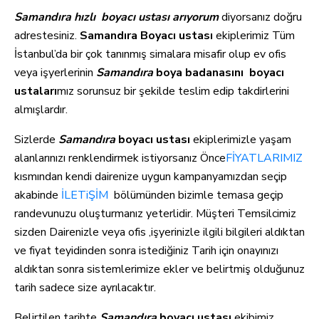
Samandıra hızlı
boyacı ustası arıyorum
diyorsanız doğru
adrestesiniz.
Samandıra Boyacı ustası
ekiplerimiz Tüm
İstanbul’da bir çok tanınmış simalara misafir olup ev ofis
veya işyerlerinin
Samandıra
boya badanasını boyacı
ustaları
mız sorunsuz bir şekilde teslim edip takdirlerini
almışlardır.
Sizlerde
Samandıra
boyacı ustası
ekiplerimizle yaşam
alanlarınızı renklendirmek istiyorsanız Önce
FİYATLARIMIZ
kısmından kendi dairenize uygun kampanyamızdan seçip
akabinde
İLETiŞİM
bölümünden bizimle temasa geçip
randevunuzu oluşturmanız yeterlidir. Müşteri Temsilcimiz
sizden Dairenizle veya ofis ,işyerinizle ilgili bilgileri aldıktan
ve fiyat teyidinden sonra istediğiniz Tarih için onayınızı
aldıktan sonra sistemlerimize ekler ve belirtmiş olduğunuz
tarih sadece size ayrılacaktır.
Belirtilen tarihte
Samandıra
boyacı ustası
ekibimiz