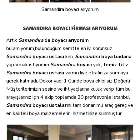
Samandıra boyacı arıyorum
SAMANDIRA BOYACI FİRMASI ARIYORUM
Artık
Samandıra
‘da boyacı arıyorum
bulamıyorum,bulunduğum semtte en iyi sorunsuz
Samandıra
boyacı ustası
kim,
Samandıra
boya badana
yaptırmak istiyorum
Samandıra
boyacı
yok,
temiz
titiz
Samandıra
boyacı ustası
varmı diye etrafınıza sormaya
gerek kalmadı, Dekor yapı 1 Günde boya ekibi siz Değerli
Müşterilerimizin sesine ve ihtiyaçlarına kulak verip tüm bu
arayışlarınız için 4 ekip toplamda 20 profesyonle istanbul
Samandıra
boyacı ustaları
nı tam donanımlı araç gereç ve
en kaliteli boya malzemelerini hizmetinize sunmuştur.