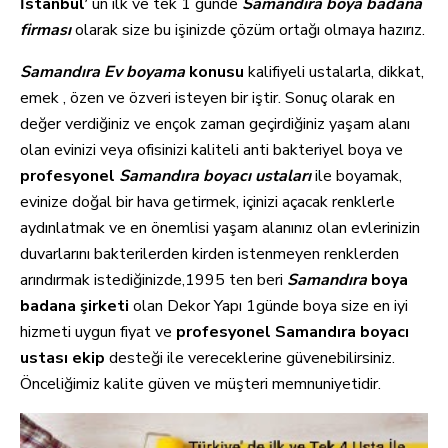
İstanbul’
un ilk ve tek 1 günde
Samandıra
boya badana
firması
olarak size bu işinizde çözüm ortağı olmaya hazırız.
Samandıra
Ev boyama
konusu
kalifiyeli ustalarla, dikkat,
emek , özen ve özveri isteyen bir iştir. Sonuç olarak en
değer verdiğiniz ve ençok zaman geçirdiğiniz yaşam alanı
olan evinizi veya ofisinizi kaliteli anti bakteriyel boya ve
profesyonel
Samandıra
boyacı ustaları
ile boyamak,
evinize doğal bir hava getirmek, içinizi açacak renklerle
aydınlatmak ve en önemlisi yaşam alanınız olan evlerinizin
duvarlarını bakterilerden kirden istenmeyen renklerden
arındırmak istediğinizde,1995 ten beri
Samandıra
boya
badana şirketi
olan Dekor Yapı 1günde boya size en iyi
hizmeti uygun fiyat ve
profesyonel Samandıra boyacı
ustası
ekip
desteği ile vereceklerine güvenebilirsiniz.
Önceliğimiz kalite güven ve müşteri memnuniyetidir.