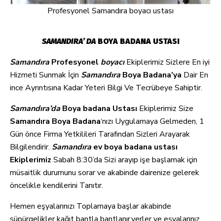
Profesyonel Samandıra boyacı ustası
SAMANDIRA’ DA
BOYA BADANA USTASI
Samandıra
Profesyonel
boyacı
Ekiplerimiz Sizlere En iyi
Hizmeti Sunmak İçin
Samandıra
Boya Badana’ya
Dair En
ince Ayrıntısına Kadar Yeteri Bilgi Ve Tecrübeye Sahiptir.
Samandıra’da
Boya badana Ustası
Ekiplerimiz Size
Samandıra Boya Badana
‘nızı Uygulamaya Gelmeden, 1
Gün önce Firma Yetkilileri Tarafından Sizleri Arayarak
Bilgilendirir.
Samandıra
ev boya badana ustası
Ekiplerimiz
Sabah 8:30’da Sizi arayıp işe başlamak için
müsaitlik durumunu sorar ve akabinde dairenize gelerek
öncelikle kendilerini Tanıtır.
Hemen eşyalarınızı Toplamaya başlar akabinde
süpürgelikler kağıt bantla bantlanır,yerler ve eşyalarınız