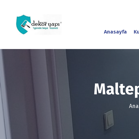
Anasayfa
K
Maltep
Ana