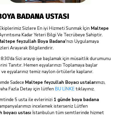
BOYA BADANA USTASI
kiplerimiz Sizlere En iyi Hizmeti Sunmak İçin
Maltepe
 Ayrıntısına Kadar Yeteri Bilgi Ve Tecrübeye Sahiptir.
altepe feyzullah Boya Badana’
nızı Uygulamaya
leri Arayarak Bilgilendirir.
 8:30’da Sizi arayıp işe başlamak için müsaitlik durumunu
erini Tanıtır. Hemen eşyalarınızı Toplamaya başlar
 ve eşyalarınız temiz naylon örtülerle kaplanır.
ölümde Sadece
Maltepe feyzullah Boyacı
ustaları
mızı,
Daha Fazla Detay için lütfen
BU LİNKE
tıklayınız.
mtinde 5 usta ile evlerinizi
1 günde boya badana
ampanyalarımızı incelemek isterseniz Lütfen
h boyacı ustası
İstanbulun tüm semtlerinde hizmet