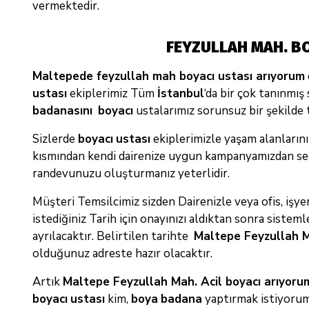
vermektedir.
FEYZULLAH MAH. B
Maltepede feyzullah mah boyacı ustası arıyorum
ustası
ekiplerimiz Tüm
İstanbul
‘da bir çok tanınmış
badanasını
boyacı
ustalarımız sorunsuz bir şekilde t
Sizlerde
boyacı
ustası
ekiplerimizle yaşam alanların
kısmından kendi dairenize uygun kampanyamızdan se
randevunuzu oluşturmanız yeterlidir.
Müşteri Temsilcimiz sizden Dairenizle veya ofis, işyeri
istediğiniz Tarih için onayınızı aldıktan sonra sistem
ayrılacaktır. Belirtilen tarihte
Maltepe Feyzullah M
olduğunuz adreste hazır olacaktır.
Artık
Maltepe Feyzullah Mah. Acil boyacı arıyoru
boyacı
ustası
kim,
boya
badana
yaptırmak istiyoru