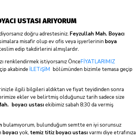
OYACI USTASI ARIYORUM
diyorsanız doğru adrestesiniz.
Feyzullah Mah. Boyacı
 simalara misafir olup ev ofis veya işyerlerinin
boya
eslim edip takdirlerini almışlardır.
ızı renklendirmek istiyorsanız Önce
FİYATLARIMIZ
çip akabinde
İLETiŞİM
bölümünden bizimle temasa geçip
nizle ilgili bilgileri aldıktan ve fiyat teyidinden sonra
lerimize ekler ve belirtmiş olduğunuz tarih sadece size
ah. boyacı ustası
ekibimiz sabah 8:30 da vermiş
m
bulamıyorum, bulunduğum semtte en iyi sorunsuz
m
boyacı
yok,
temiz
titiz
boyacı
ustası
varmı diye etrafınıza