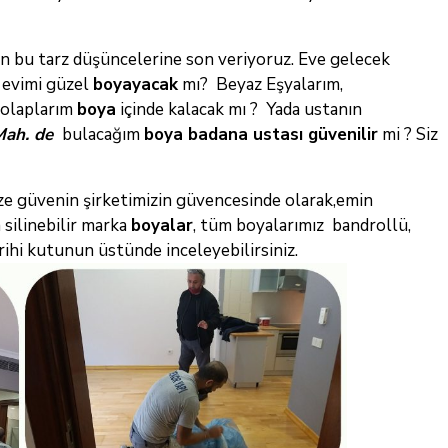
n bu tarz düşüncelerine son veriyoruz. Eve gelecek
ı
evimi güzel
boyayacak
mı? Beyaz Eşyalarım,
dolaplarım
boya
içinde kalacak mı ? Yada ustanın
Mah. de
bulacağım
boya badana ustası
güvenilir
mi ? Siz
Bize güvenin şirketimizin güvencesinde olarak,emin
 silinebilir marka
boyalar
, tüm boyalarımız bandrollü,
arihi kutunun üstünde inceleyebilirsiniz.