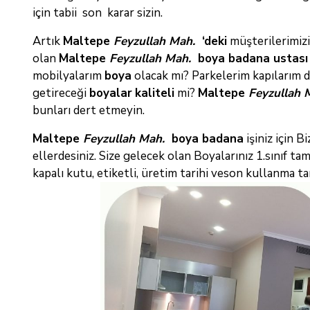
için tabii son karar sizin.
Artık
Maltepe
Feyzullah Mah.
‘deki
müşterilerimizi
olan
Maltepe
Feyzullah Mah.
boya badana ustas
mobilyalarım
boya
olacak mı? Parkelerim kapılarım 
getireceği
boyalar
kaliteli
mi?
Maltepe
Feyzullah 
bunları dert etmeyin.
Maltepe
Feyzullah Mah.
boya badana
işiniz için 
ellerdesiniz. Size gelecek olan Boyalarınız 1.sınıf tam
kapalı kutu, etiketli, üretim tarihi veson kullanma t