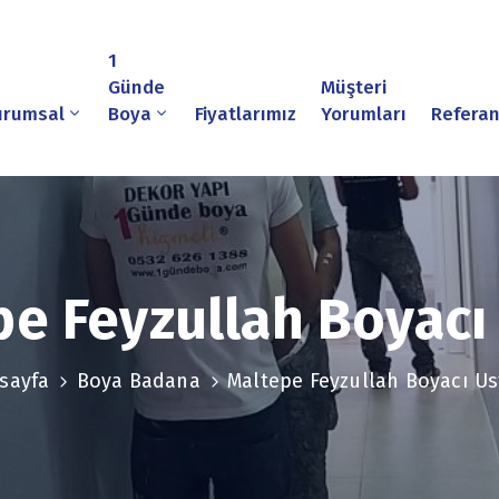
1
Günde
Müşteri
urumsal
Boya
Fiyatlarımız
Yorumları
Referan
e Feyzullah Boyacı
sayfa
Boya Badana
Maltepe Feyzullah Boyacı Us