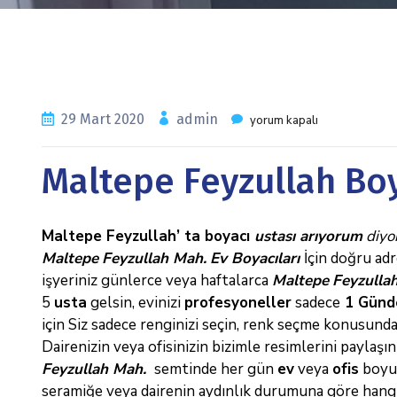
29 Mart 2020
admin
yorum kapalı
Maltepe Feyzullah Boy
Maltepe Feyzullah’ ta boyacı
ustası arıyorum
diyo
Maltepe
Feyzullah Mah.
Ev Boyacıları
İçin doğru ad
işyeriniz günlerce veya haftalarca
Maltepe
Feyzulla
5
usta
gelsin, evinizi
profesyoneller
sadece
1 Günd
için Siz sadece renginizi seçin, renk seçme konusunda
Dairenizin veya ofisinizin bizimle resimlerini paylaş
Feyzullah Mah.
semtinde her gün
ev
veya
ofis
boyuy
seramiğe veya dairenin aydınlık durumuna göre hang