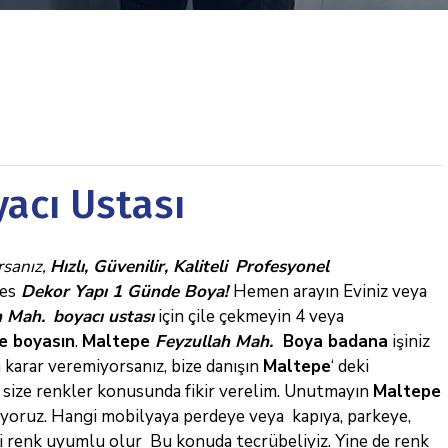
acı Ustası
rsanız
,
Hızlı, Güvenilir, Kaliteli
Profesyonel
res
Dekor Yapı 1
Günde Boya!
Hemen arayın
Eviniz veya
h Mah.
boyacı ustası
için çile çekmeyin 4 veya
e boyasın
.
Maltepe
Feyzullah Mah.
Boya badana
işiniz
 karar veremiyorsanız, bize danışın
Maltepe
‘ deki
ın size renkler konusunda fikir verelim. Unutmayın
Maltepe
oruz. Hangi mobilyaya perdeye veya kapıya, parkeye,
i renk uyumlu olur Bu konuda tecrübeliyiz. Yine de renk