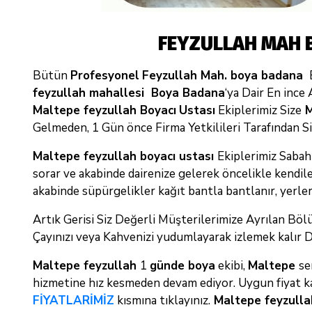
FEYZULLAH MAH 
Bütün
Profesyonel
Feyzullah Mah. boya badana
E
feyzullah mahallesi Boya Badana
‘ya Dair En ince
Maltepe feyzullah Boyacı
Ustası
Ekiplerimiz Size
M
Gelmeden, 1 Gün önce Firma Yetkilileri Tarafından Siz
Maltepe feyzullah boyacı ustası
Ekiplerimiz Sabah
sorar ve akabinde dairenize gelerek öncelikle kendil
akabinde süpürgelikler kağıt bantla bantlanır, yerler
Artık Gerisi Siz Değerli Müşterilerimize Ayrılan B
Çayınızı veya Kahvenizi yudumlayarak izlemek kalır 
Maltepe feyzullah
1
günde boya
ekibi,
Maltepe
se
hizmetine hız kesmeden devam ediyor. Uygun fiyat k
FİYATLARİMİZ
kısmına tıklayınız.
Maltepe feyzulla