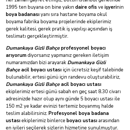
1995 ten buyana on bine yakın
daire
ofis
ve
işyeri
nin
boya
badanası
yanı sıra hastane boyama okul
boyama fabrika boyama projelerinde ekiplerimiz
gerek kalitesi, gerek pratik iş yapılışı açısından iş
teslimatı gerçekleştirmiştir.
Dumankaya Gizli Bahçe
profesyonel boyacı
arıyorum
diyorsanız yapmanız gereken iletişim
numaramızdan bizi arayarak
Dumankaya Gizli
Bahçe
acil boyacı ustası
için ücretsiz keşif talebinde
bulunabilir, ertesi günü için randevu oluşturabiliriz,
Dumankaya Gizli Bahçe
acil boyacı ustası
ekiplerimiz ertesi günü sabah en geç saat 8.30 civarı
adresinizde hazır olup aynı günde 5 boyacı ustası ile
150 m2 ye kadar evinizi tertemiz boyanmış halde
teslim alabilirsiniz.
Profesyonel boya badana
ustası
ekiplerimiz binlerce
boyacı ustası
arasından
en iyileri seçilerek sizlerin hizmetine sunulmuştur.