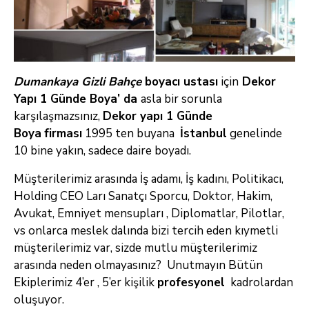
Dumankaya Gizli Bahçe
boyacı ustası
için
Dekor
Yapı 1 Günde Boya’ da
asla bir sorunla
karşılaşmazsınız,
Dekor yapı 1 Günde
Boya
firması
1995 ten buyana
İstanbul
genelinde
10 bine yakın, sadece daire boyadı.
Müşterilerimiz arasında İş adamı, İş kadını, Politikacı,
Holding CEO Ları Sanatçı Sporcu, Doktor, Hakim,
Avukat, Emniyet mensupları , Diplomatlar, Pilotlar,
vs onlarca meslek dalında bizi tercih eden kıymetli
müşterilerimiz var, sizde mutlu müşterilerimiz
arasında neden olmayasınız? Unutmayın Bütün
Ekiplerimiz 4’er , 5’er kişilik
profesyonel
kadrolardan
oluşuyor.