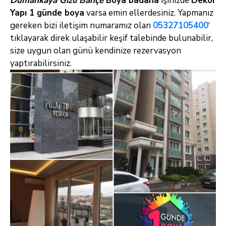
Dumankaya Gizli Bahçe
Boya badana
işinizde
Dekor
Yapı 1
günde boya
varsa emin ellerdesiniz. Yapmanız
gereken bizi iletişim numaramız olan
05327105400
‘
tıklayarak direk ulaşabilir keşif talebinde bulunabilir,
size uygun olan günü kendinize rezervasyon
yaptırabilirsiniz.