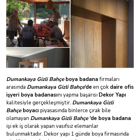
Dumankaya Gizli Bahçe
boya
badana
firmaları
arasında
Dumankaya Gizli Bahçe
‘de
en çok
daire ofis
işyeri boya badanası
nı yapma başarısı
Dekor Yapı
kalitesiyle gerçekleşmiştir.
Dumankaya Gizli
Bahçe
boyacı
piyasasında binlerce çırak bile
olamayan
Dumankaya Gizli Bahçe
‘de boya badana
işi ek iş olarak yapan vasıfsız elemanlar
bulunmaktadır. Dekor yapı 1 günde boya firmasında