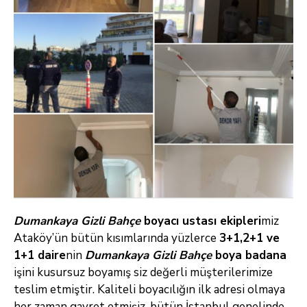
Dumankaya Gizli Bahçe
boyacı ustası ekipleri
miz
Ataköy’ün bütün kısımlarında yüzlerce
3+1,2+1 ve
1+1 daire
nin
Dumankaya Gizli Bahçe
boya badana
işini kusursuz boyamış siz değerli müşterilerimize
teslim etmiştir. Kaliteli boyacılığın ilk adresi olmaya
her zaman gayret etmişiz, bütün İstanbul genelinde