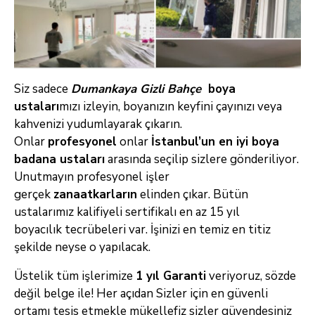
Siz sadece
Dumankaya Gizli Bahçe
boya
ustaları
mızı izleyin, boyanızın keyfini çayınızı veya
kahvenizi yudumlayarak çıkarın.
Onlar
profesyonel
onlar
İstanbul’un
en iyi boya
badana ustaları
arasında seçilip sizlere gönderiliyor.
Unutmayın profesyonel işler
gerçek
zanaatkarların
elinden çıkar. Bütün
ustalarımız kalifiyeli sertifikalı en az 15 yıl
boyacılık tecrübeleri var. İşinizi en temiz en titiz
şekilde neyse o yapılacak.
Üstelik tüm işlerimize
1 yıl Garanti
veriyoruz, sözde
değil belge ile! Her açıdan Sizler için en güvenli
ortamı tesis etmekle mükellefiz sizler güvendesiniz