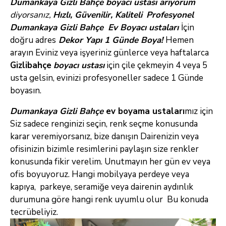
Dumankaya Gizli Bahçe boyacı ustası arıyorum
diyorsanız
,
Hızlı, Güvenilir, Kaliteli
Profesyonel
Dumankaya Gizli Bahçe
Ev Boyacı ustaları
İçin
doğru adres
Dekor Yapı 1 Günde
Boya!
Hemen
arayın
Eviniz veya işyeriniz günlerce veya haftalarca
Gizlibahçe
boyacı ustası
için çile çekmeyin 4 veya 5
usta gelsin, evinizi profesyoneller sadece 1 Günde
boyasın.
Dumankaya Gizli Bahçe
ev boyama ustaları
mız için
Siz sadece renginizi seçin, renk seçme konusunda
karar veremiyorsanız, bize danışın Dairenizin veya
ofisinizin bizimle resimlerini paylaşın size renkler
konusunda fikir verelim. Unutmayın her gün ev veya
ofis boyuyoruz. Hangi mobilyaya perdeye veya
kapıya, parkeye, seramiğe veya dairenin aydınlık
durumuna göre hangi renk uyumlu olur Bu konuda
tecrübeliyiz.