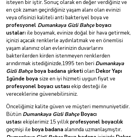
isteyen bir iştir. Sonuç olarak en değer verdiğiniz ve
en çok zaman geçirdiğiniz yaşam alanı olan evinizi
veya ofisinizi kaliteli anti bakteriyel boya ve
profesyonel
Dumankaya Gizli Bahçe
boyacı
ustalar
ı ile boyamak, evinize doğal bir hava getirmek,
içinizi açacak renklerle aydınlatmak ve en önemlisi
yaşam alanınız olan evlerinizin duvarlarını
bakterilerden kirden istenmeyen renklerden
arındırmak istediğinizde,1995 ten beri
Dumankaya
Gizli Bahçe
boya badana şirketi
olan
Dekor
Yapı
1günde boya
size en iyi hizmeti uygun fiyat ve
profesyonel boyacı
ustası
ekip desteği ile
vereceklerine güvenebilirsiniz.
Önceliğimiz kalite güven ve müşteri memnuniyetidir.
Bütün
Dumankaya Gizli Bahçe
Boyacı
ustası
ekiplerimiz 15 yıllık
profesyonel boyacılık
geçmişi ile
boya
badana
alanında uzmanlaşmıştır.