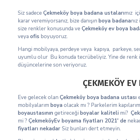
Siz sadece
Çekmeköy
boya badana
ustaları
mız iç
karar veremiyorsanız, bize danışın
boya badana
nız 
size renkler konusunda ve
Çekmeköy
ev boya bad
veya
ofis
boyuyoruz.
Hangi mobilyaya, perdeye veya kapıya, parkeye, se
uyumlu olur Bu konuda tecrübeliyiz. Yine de renk içi
düşüncelerine son veriyoruz.
ÇEKMEKÖY EV 
Eve gelecek olan
Çekmeköy boya badana ustası
mobilyalarım
boya
olacak mı ? Parkelerim kapıları
boya
ustasının
getireceği
boyalar
kaliteli
mi?
Çek
mi ?
Çekmeköy
Ev boyama fiyatları 2021′ de
neka
fiyatları nekadar
Siz bunları dert etmeyin.