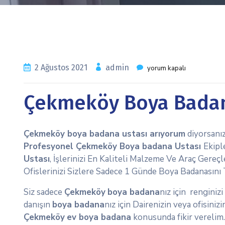
2 Ağustos 2021
admin
yorum kapalı
Çekmeköy Boya Badan
Çekmeköy boya badana ustası arıyorum
diyorsanız
Profesyonel Çekmeköy Boya badana Ustası
Ekipl
Ustası
, İşlerinizi En Kaliteli Malzeme Ve Araç Gereç
Ofislerinizi Sizlere Sadece 1 Günde Boya Badanasını
Siz sadece
Çekmeköy
boya badana
nız için renginiz
danışın
boya badana
nız için Dairenizin veya ofisini
Çekmeköy
ev boya badana
konusunda fikir verelim