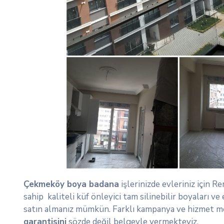
Çekmeköy boya badana
işlerinizde evleriniz için R
sahip kaliteli küf önleyici tam silinebilir boyaları 
satın almanız mümkün. Farklı kampanya ve hizmet mo
garantisini
sözde değil belgeyle vermekteyiz.