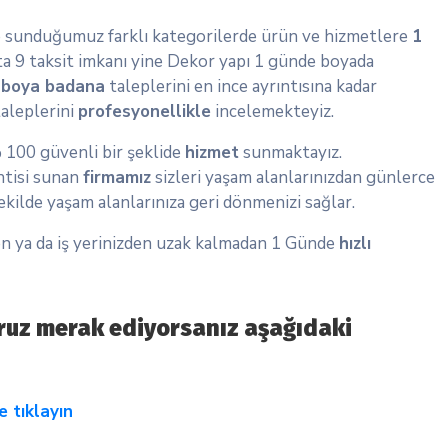
re sunduğumuz farklı kategorilerde ürün ve hizmetlere
1
a 9 taksit imkanı yine Dekor yapı 1 günde boyada
n
boya
badana
taleplerini en ince ayrıntısına kadar
aleplerini
profesyonellikle
incelemekteyiz.
% 100 güvenli bir şeklide
hizmet
sunmaktayız.
ntisi sunan
firmamız
sizleri yaşam alanlarınızdan günlerce
ekilde yaşam alanlarınıza geri dönmenizi sağlar.
n ya da iş yerinizden uzak kalmadan 1 Günde
hızlı
oruz merak ediyorsanız aşağıdaki
e tıklayın