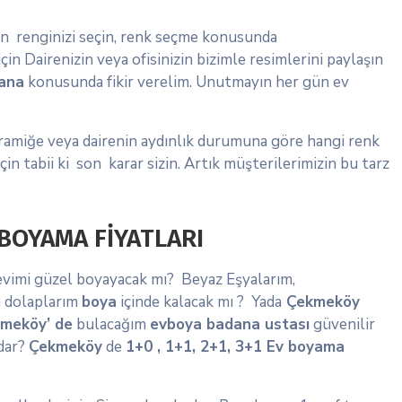
in renginizi seçin, renk seçme konusunda
için Dairenizin veya ofisinizin bizimle resimlerini paylaşın
ana
konusunda fikir verelim. Unutmayın her gün ev
ramiğe veya dairenin aydınlık durumuna göre hangi renk
n tabii ki son karar sizin. Artık müşterilerimizin bu tarz
BOYAMA FİYATLARI
evimi güzel boyayacak mı? Beyaz Eşyalarım,
m dolaplarım
boya
içinde kalacak mı ? Yada
Çekmeköy
meköy’ de
bulacağım
ev
boya badana ustası
güvenilir
dar?
Çekmeköy
de
1+0 , 1+1, 2+1, 3+1 Ev boyama