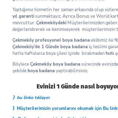
Yaptığımız hizmetin her zaman arkasında olup sizle
yıl garanti
sunmaktayız. Ayrıca Bonus ve World kart
mevcuttur.
Çekmeköydeki
Müşterilerimizden gele
değerlendirerek ve benimseyerek müşterilerimizin t
Çekmeköy profesyonel boya badana
ekibimiz ile 
Çekmeköy’de 1 Günde boya badana
iş teslimi gara
hatta haftalarca boya çilesi içinde bırakmadan
hızlı
ş
Böylece
Çekmeköy boya badana
sürecinde evinizde
şekilde
boya
badana
yaptırabilirsiniz.
Evinizi 1 Günde nasıl boyuy
》bu linke tıklayın
》Müşterilerimizin yorumlarını okumak için Bu link