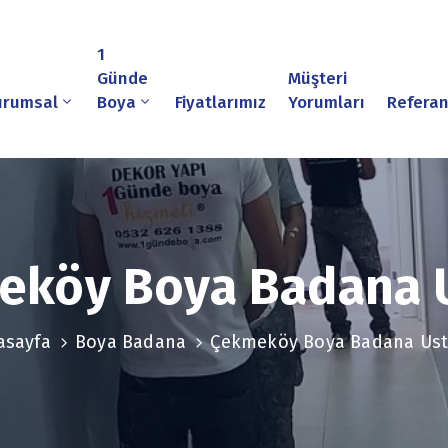
1
Günde
Müşteri
urumsal
Boya
Fiyatlarımız
Yorumları
Referan
eköy Boya Badana U
asayfa
Boya Badana
Çekmeköy Boya Badana Ust