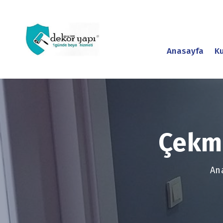
Anasayfa
K
Çekm
An