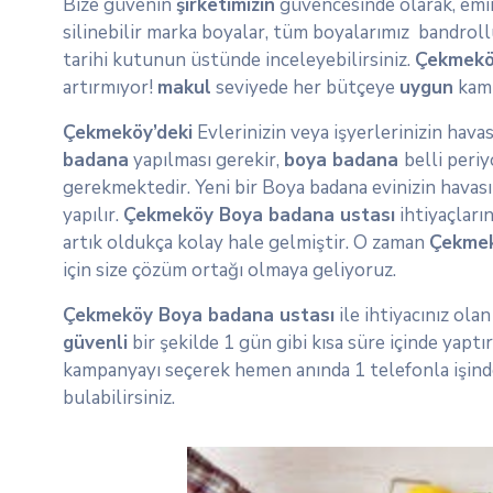
Bize güvenin
şirketimizin
güvencesinde olarak, emin 
silinebilir marka boyalar, tüm boyalarımız bandrollü
tarihi kutunun üstünde inceleyebilirsiniz.
Çekmek
artırmıyor!
makul
seviyede her bütçeye
uygun
kamp
Çekmeköy’deki
Evlerinizin veya işyerlerinizin hava
badana
yapılması gerekir,
boya badana
belli peri
gerekmektedir. Yeni bir Boya badana evinizin havasın
yapılır.
Çekmeköy Boya badana ustası
ihtiyaçların
artık oldukça kolay hale gelmiştir. O zaman
Çekme
için size çözüm ortağı olmaya geliyoruz.
Çekmeköy Boya badana ustası
ile ihtiyacınız ola
güvenli
bir şekilde 1 gün gibi kısa süre içinde yaptı
kampanyayı seçerek hemen anında 1 telefonla işind
bulabilirsiniz.