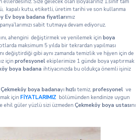
ellerdesiniz. Size gelecek olan Boyalarınız 1.sınıf tam
, kapalı kutu, etiketli, üretim tarihi ve son kullanma
öy
Ev boya badana fiyatları
mız
anya’larımızı sabit tutmaya devam ediyoruz.
sını, ahengini değiştirmek ve yenilemek için
boya
yotlarda maksimum 5 yılda bir tekrardan yapılması
ı değiştirdiği gibi aynı zamanda temizlik ve hijyen için de
ız için
profesyonel
ekiplerimize 1 günde boya yaptırmak
köy boya badana
ihtiyacınızda bu oldukça önemli işiniz
n
Çekmeköy boya badana
yı
hızlı
temiz,
profesyonel
ve
rmak için
FİYATLARIMIZ
bölümünden kendinize uygun
e ehil güler yüzlü sizi üzmeden
Çekmeköy boya ustası
nı