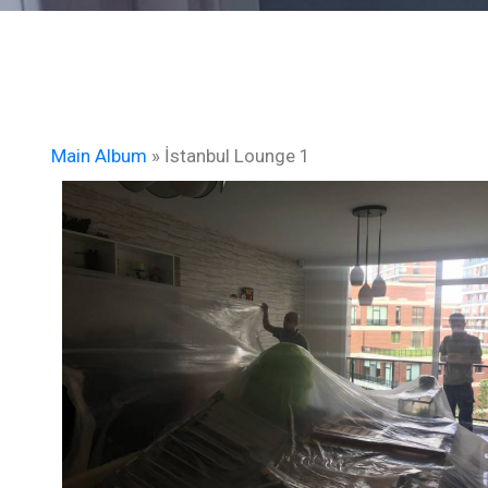
Main Album
» İstanbul Lounge 1